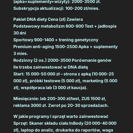
(apka+suplementy+wizyty): 2000-3500 zł.
Subskrypcja aktualizacji: 100-200 zł/mies.
Pakiet DNA diety Cena (zł) Zawiera
Podstawowy metabolizm 600-900 Test + jadłospis
30 dni
Sportowy 900-1400 + trening genetyczny
Premium anti-aging 1500-2500 Apka + suplementy
3 mies.
Rodzinny (2 os.) 2000-3500 Porównanie genów
Ile trzeba zainwestować w DNA dietę
Start: 15 000-50 000 zł – strona z apką (10 000-25
000 zł), próbki testowe (5 000 zł), marketing (5 000
zł), współpraca lab (3 000 zł kaucja).
Miesięcznie: lab 200-300 zł/test, ZUS 1500 zł,
reklama 3000 zł. Zwrot po 20-30 sprzedażach.
W jakie programy i sprzęt warto zainwestować
Sprzęt: Skaner składu ciała InBody (20 000-40 000
zł), laptop do analiz, drukarka do raportów, waga