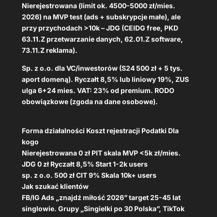
Nierejestrowana (limit ok. 4500-5000 zł/mies.
2026) na MVP test (ads + subskrypcje małe), ale
przy przychodach >10k – JDG (CEIDG free, PKD
63.11.Z przetwarzanie danych, 62.01.Z software,
73.11.Z reklama).
Sp. z o.o. dla VC/inwestorów (S24 500 zł + 5 tys.
aport domeną). Ryczałt 8,5% lub liniowy 19%, ZUS
ulga 6+24 mies. VAT: 23% od premium. RODO
obowiązkowe (zgoda na dane osobowe).
Forma działalności Koszt rejestracji Podatki Dla
kogo
Nierejestrowana 0 zł PIT skala MVP <5k zł/mies.
JDG 0 zł Ryczałt 8,5% Start 1-2k users
sp. z o.o. 500 zł CIT 9% Skala 10k+ users
Jak szukać klientów
FB/IG Ads „znajdź miłość 2026” target 25-45 lat
singlowie. Grupy „Singielki po 30 Polska”, TikTok