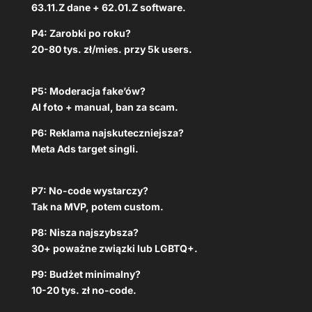
63.11.Z dane + 62.01.Z software.
P4: Zarobki po roku?
20-80 tys. zł/mies. przy 5k users.
P5: Moderacja fake’ów?
AI foto + manual, ban za scam.
P6: Reklama najskuteczniejsza?
Meta Ads target singli.
P7: No-code wystarczy?
Tak na MVP, potem custom.
P8: Nisza najszybsza?
30+ poważne związki lub LGBTQ+.
P9: Budżet minimalny?
10-20 tys. zł no-code.