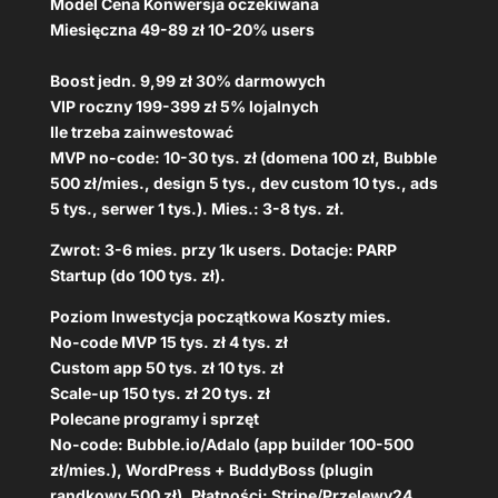
Model Cena Konwersja oczekiwana
Miesięczna 49-89 zł 10-20% users
Boost jedn. 9,99 zł 30% darmowych
VIP roczny 199-399 zł 5% lojalnych
Ile trzeba zainwestować
MVP no-code: 10-30 tys. zł (domena 100 zł, Bubble
500 zł/mies., design 5 tys., dev custom 10 tys., ads
5 tys., serwer 1 tys.). Mies.: 3-8 tys. zł.
Zwrot: 3-6 mies. przy 1k users. Dotacje: PARP
Startup (do 100 tys. zł).
Poziom Inwestycja początkowa Koszty mies.
No-code MVP 15 tys. zł 4 tys. zł
Custom app 50 tys. zł 10 tys. zł
Scale-up 150 tys. zł 20 tys. zł
Polecane programy i sprzęt
No-code: Bubble.io/Adalo (app builder 100-500
zł/mies.), WordPress + BuddyBoss (plugin
randkowy 500 zł). Płatności: Stripe/Przelewy24