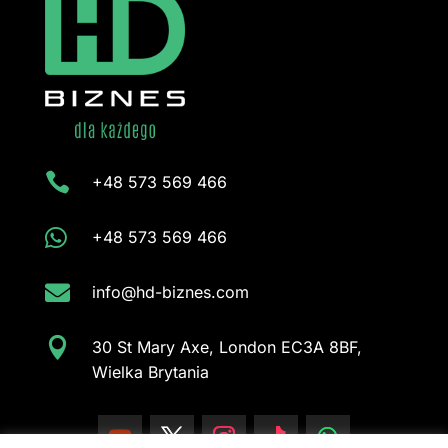

+48 573 569 466

+48 573 569 466

info@hd-biznes.com

30 St Mary Axe, London EC3A 8BF,
Wielka Brytania