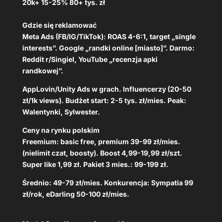
20k+ 15-25% 80+ tys. zł
Gdzie się reklamować
Meta Ads (FB/IG/TikTok): ROAS 4-6:1, target „single
interests”. Google „randki online [miasto]”. Darmo:
Reddit r/Singiel, YouTube „recenzja apki
randkowej”.
AppLovin/Unity Ads w grach. Influencerzy (20-50
zł/1k views). Budżet start: 2-5 tys. zł/mies. Peak:
Walentynki, Sylwester.
Ceny na rynku polskim
Freemium: basic free, premium 39-99 zł/mies.
(nielimit czat, boosty). Boost 4,99-19,99 zł/szt.
Super like 1,99 zł. Pakiet 3 mies.: 99-199 zł.
Średnio: 49-79 zł/mies. Konkurencja: Sympatia 99
zł/rok, eDarling 50-100 zł/mies.