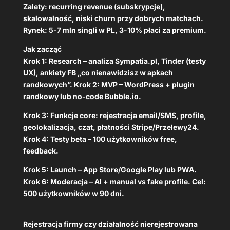
Zalety: recurring revenue (subskrypcje),
skalowalność, niski churn przy dobrych matchach.
Rynek: 5-7 mln singli w PL, 3-10% płaci za premium.
Jak zacząć
Krok 1: Research – analiza Sympatia.pl, Tinder (testy
UX), ankiety FB „co nienawidzisz w apkach
randkowych”. Krok 2: MVP – WordPress + plugin
randkowy lub no-code Bubble.io.
Krok 3: Funkcje core: rejestracja email/SMS, profile,
geolokalizacja, czat, płatności Stripe/Przelewy24.
Krok 4: Testy beta – 100 użytkowników free,
feedback.
Krok 5: Launch – App Store/Google Play lub PWA.
Krok 6: Moderacja – AI + manual vs fake profile. Cel:
500 użytkowników w 90 dni.
Rejestracja firmy czy działalność nierejestrowana