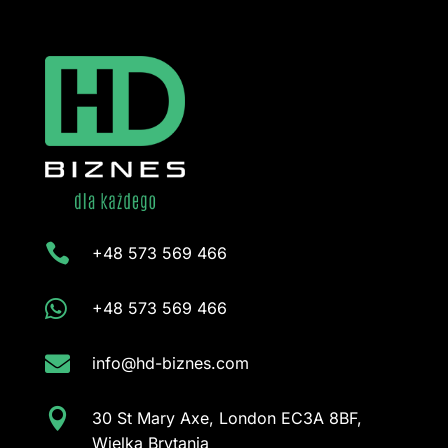

+48 573 569 466

+48 573 569 466

info@hd-biznes.com

30 St Mary Axe, London EC3A 8BF,
Wielka Brytania