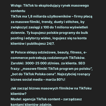
Wstęp: TikTok to eksplodujący rynek masowego
contentu
TikTok ma 1,8 miliarda użytkowników – firmy płacą
za masowe filmiki, trendy, duety i stitches, by
zwiększyć zasięgi z 100 do 1 miliona wyświetleń
dziennie. Ty kupujesz polskie programy do bulk
posting i edytorzy wideo, logujesz się na konta
klientów i publikujesz 24/7.
W Polsce sklepy odzieżowe, beauty, fitness, e-
commerce potrzebują codziennych TikToków.
Zarobki: 3000-25 000 zł/mies. za klienta. SEO
frazy: „masowe filmiki TikTok program po polsku”,
„bot do TikTok Polska cena”. Najszybciej rosnący
biznes social media – marża 80%!
Jak zacząć biznes masowych filmików na TikToku
klientów?
Model: agencja TikTok content – zarządzasz
kontami klientów zdalnie.