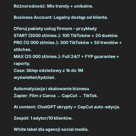
Różnorodność: Mix trendy + unikalne.
Business Account: Legalny dostęp od klienta.
Oferuj pakiety usług firmom – przykłady
START (3500 zł/mies.): 100 TikToków + 20 duetów.
PRO (12 000 zł/mies.): 300 TikToków + 50 trendów +
stitches.
MAX (25 000 zł/mies.): Full 24/7 + FYP guarantee +
raporty.
Case: Sklep odzieżowy z 1k do 1M
wyświetleń/tydzień.
Automatyzacja i skalowanie biznesu
Zapier: Film z Canva → CapCut → TikTok.
AI content: ChatGPT skrypty + CapCut auto-edycja.
Zespół: 1 edytor/10 klientów.
White label dla agencji social media.