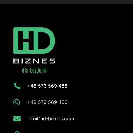

+48 573 569 466

+48 573 569 466

info@hd-biznes.com