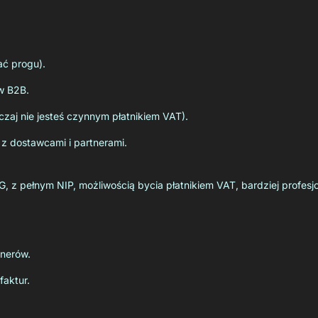
ać progu).
w B2B.
zaj nie jesteś czynnym płatnikiem VAT).
z dostawcami i partnerami.
G, z pełnym NIP, możliwością bycia płatnikiem VAT, bardziej profesj
tnerów.
faktur.