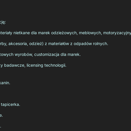
ję:
ateriały nietkane dla marek odzieżowych, meblowych, motoryzacyjn
rby, akcesoria, odzież) z materiałów z odpadów rolnych.
towych wyrobów, customizacja dla marek.
ty badawcze, licensing technologii.
anin.
tapicerka.
e.
.