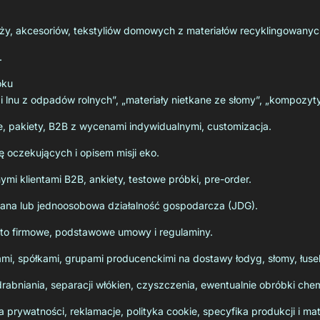
ży, akcesoriów, tekstyliów domowych z materiałów recyklingowanyc
.
oku
pi i lnu z odpadów rolnych”, „materiały nietkane ze słomy”, „kompozy
, pakiety, B2B z wycenami indywidualnymi, customizacja.
ę oczekujących i opisem misji eko.
mi klientami B2B, ankiety, testowe próbki, pre-order.
wana lub jednoosobowa działalność gospodarcza (JDG).
konto firmowe, podstawowe umowy i regulaminy.
mi, spółkami, grupami producenckimi na dostawy łodyg, słomy, łuse
rabniania, separacji włókien, czyszczenia, ewentualnie obróbki chem
 prywatności, reklamacje, polityka cookie, specyfika produkcji i mat