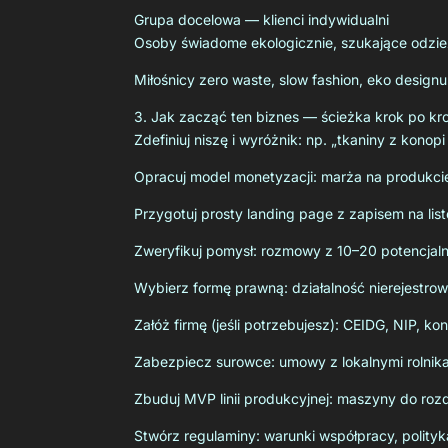
Grupa docelowa — klienci indywidualni
Osoby świadome ekologicznie, szukające odzie
Miłośnicy zero waste, slow fashion, eko designu
3. Jak zacząć ten biznes — ścieżka krok po kr
Zdefiniuj niszę i wyróżnik: np. „tkaniny z kono
Opracuj model monetyzacji: marża na produkcie
Przygotuj prosty landing page z zapisem na list
Zweryfikuj pomysł: rozmowy z 10–20 potencjalny
Wybierz formę prawną: działalność nierejestro
Załóż firmę (jeśli potrzebujesz): CEIDG, NIP, 
Zabezpiecz surowce: umowy z lokalnymi rolnika
Zbuduj MVP linii produkcyjnej: maszyny do rozd
Stwórz regulaminy: warunki współpracy, polityka