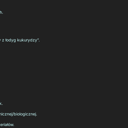
h.
ty z łodyg kukurydzy”.
k.
icznej/biologicznej.
eriałów.