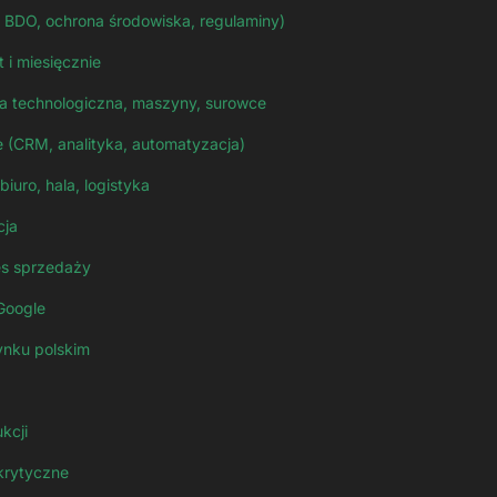
T, BDO, ochrona środowiska, regulaminy)
 i miesięcznie
inia technologiczna, maszyny, surowce
e (CRM, analityka, automatyzacja)
iuro, hala, logistyka
cja
es sprzedaży
 Google
ynku polskim
kcji
krytyczne