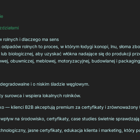
ie
ozdziałami
w rolnych i dlaczego ma sens
 odpadów rolnych to proces, w którym łodygi konopi, lnu, słoma zboż
b biologicznej, aby uzyskać włókna nadające się do produkcji przę
wej, obuwniczej, meblowej, motoryzacyjnej, budowlanej i packagin
degradowalne i o niskim śladzie węglowym.
 surowca i wspiera lokalnych rolników.
o — klienci B2B akceptują premium za certyfikaty i zrównoważony 
, wpływ na środowisko, certyfikaty, case studies świetnie sprawdzają
nologiczny, jasne certyfikaty, edukacja klienta i marketing, któr