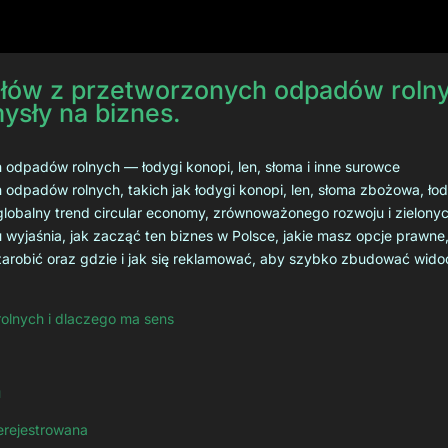
ałów z przetworzonych odpadów rolny
ysły na biznes.
 odpadów rolnych — łodygi konopi, len, słoma i inne surowce
odpadów rolnych, takich jak łodygi konopi, len, słoma zbożowa, łody
lobalny trend circular economy, zrównoważonego rozwoju i zielonyc
wyjaśnia, jak zacząć ten biznes w Polsce, jakie masz opcje prawne
z zarobić oraz gdzie i jak się reklamować, aby szybko zbudować wido
rolnych i dlaczego ma sens
u
ierejestrowana