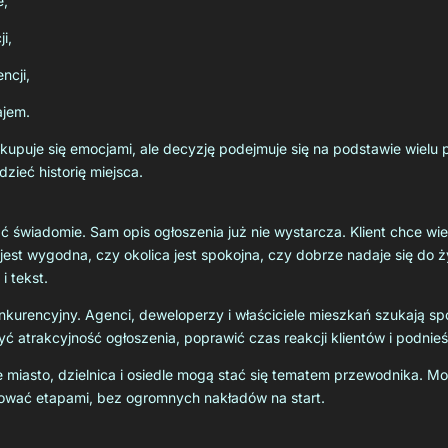
e,
i,
ncji,
ajem.
 kupuje się emocjami, ale decyzję podejmuje się na podstawie wiel
zieć historię miejsca.
ć świadomie. Sam opis ogłoszenia już nie wystarcza. Klient chce wi
cja jest wygodna, czy okolica jest spokojna, czy dobrze nadaje się do
i tekst.
kurencyjny. Agenci, deweloperzy i właściciele mieszkań szukają sp
trakcyjność ogłoszenia, poprawić czas reakcji klientów i podnieś
 miasto, dzielnica i osiedle mogą stać się tematem przewodnika. Mo
dować etapami, bez ogromnych nakładów na start.