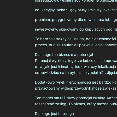
sprzedażowy, wspierający konkretne ogłoszeni
edukacyjny, pokazujący plusy i minusy lokalizacj
premium, przygotowany dla dewelopera lub age
inwestycyjny, skierowany do kupujących pod n
To bardzo atrakcyjna usługa, bo nieruchomości
proces, buduje zaufanie i pozwala lepiej opowied
Dlaczego ten biznes ma potencjał
Potencjał wynika z tego, że ludzie chcą kupowa
dnia, jaki jest klimat sąsiedztwa, czy lokaliza
odpowiedzieć na te pytania szybciej niż zdjęcia 
Dodatkowo rynek nieruchomości jest bardzo kon
przygotowany wideoprzewodnik może zwiększyć a
Ten model ma też duży potencjał lokalny. Każde
rozszerzać zasięg. To biznes, który można bu
Dla kogo jest ta usługa