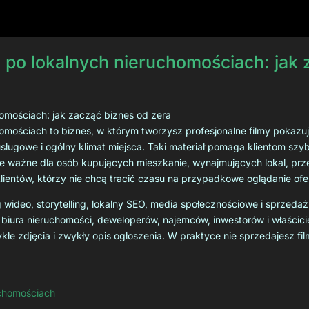
po lokalnych nieruchomościach: jak z
omościach: jak zacząć biznes od zera
ościach to biznes, w którym tworzysz profesjonalne filmy pokazujące
y usługowe i ogólny klimat miejsca. Taki materiał pomaga klientom sz
nie ważne dla osób kupujących mieszkanie, wynajmujących lokal, pr
lientów, którzy nie chcą tracić czasu na przypadkowe oglądanie ofer
g wideo, storytelling, lokalny SEO, media społecznościowe i sprzeda
ąca biura nieruchomości, deweloperów, najemców, inwestorów i właścic
kłe zdjęcia i zwykły opis ogłoszenia. W praktyce nie sprzedajesz fil
uchomościach